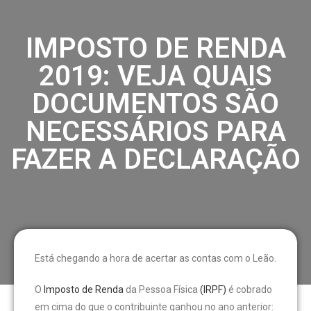
IMPOSTO DE RENDA
2019: VEJA QUAIS
DOCUMENTOS SÃO
NECESSÁRIOS PARA
FAZER A DECLARAÇÃO
Está chegando a hora de acertar as contas com o Leão.
O
Imposto de Renda
da Pessoa Física
(IRPF)
é cobrado
em cima do que o contribuinte ganhou no ano anterior: